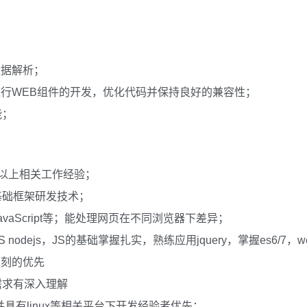
数据解析；
B技术进行WEB组件的开发，优化代码并保持良好的兼容性；
能；
年以上相关工作经验；
基础框架研发技术；
3，JavaScript等；能处理网页在不同浏览器下差异；
eJS nodejs，JS的基础掌握扎实，熟练应用jquery，掌握es6/7，
解深刻的优先
需求有深入理解
熟悉并具有linux等相关平台下开发经验者优先；