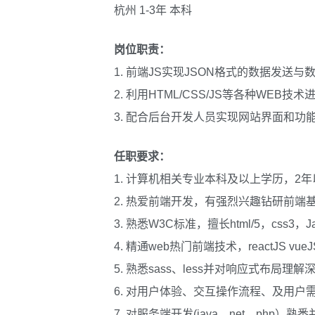
杭州 1-3年 本科
岗位职责：
1. 前端JS实现JSON格式的数据发送与
2. 利用HTML/CSS/JS等各种WE
3. 配合后台开发人员实现网站界面和功
任职要求：
1. 计算机相关专业本科及以上学历，2
2. 热爱前端开发，有强烈兴趣钻研前端
3. 熟悉W3C标准，擅长html/5，css
4. 精通web热门前端技术，reactJS vu
5. 熟悉sass、less并对响应式布局理
6. 对用户体验、交互操作流程、及用户
7. 对服务端开发(java、net、php）